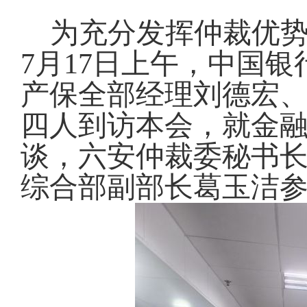
为充分发挥
仲裁
优
7
月
17
日上午，中国银
产保全部经理
刘德宏
四人
到访本会，就金
谈，
六安仲裁委秘书
综合部副部长
葛玉洁