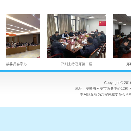
委员会举办
郑刚主持召开第二届
郑刚主持
Copyright © 20
地址：安徽省六安市政务中心12楼 六
本网站版权为六安仲裁委员会所